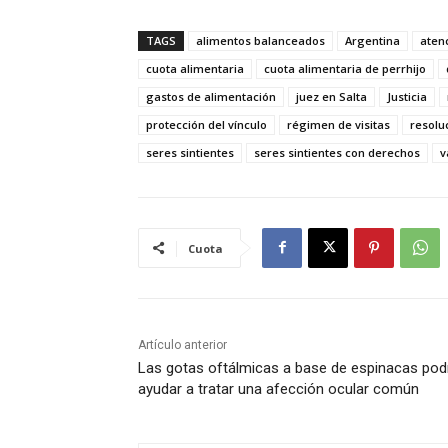
TAGS
alimentos balanceados
Argentina
atenc
cuota alimentaria
cuota alimentaria de perrhijo
gastos de alimentación
juez en Salta
Justicia
protección del vínculo
régimen de visitas
resolu
seres sintientes
seres sintientes con derechos
v
Cuota
Artículo anterior
Las gotas oftálmicas a base de espinacas pod
ayudar a tratar una afección ocular común