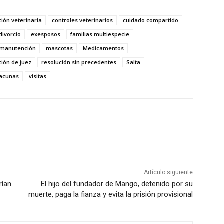
ión veterinaria
controles veterinarios
cuidado compartido
divorcio
exesposos
familias multiespecie
manutención
mascotas
Medicamentos
ción de juez
resolución sin precedentes
Salta
acunas
visitas
Artículo siguiente
rían
El hijo del fundador de Mango, detenido por su
muerte, paga la fianza y evita la prisión provisional