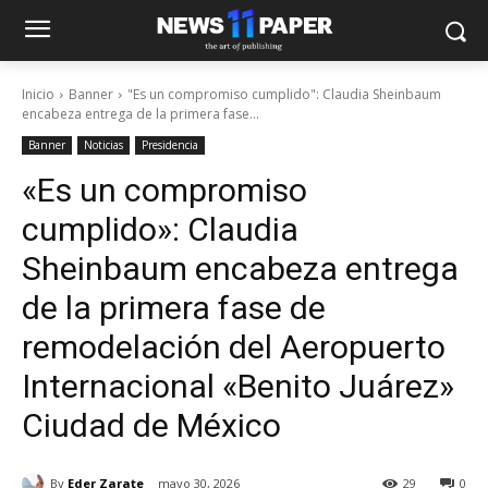
Inicio
Banner
"Es un compromiso cumplido": Claudia Sheinbaum
encabeza entrega de la primera fase...
Banner
Noticias
Presidencia
«Es un compromiso
cumplido»: Claudia
Sheinbaum encabeza entrega
de la primera fase de
remodelación del Aeropuerto
Internacional «Benito Juárez»
Ciudad de México
By
Eder Zarate
mayo 30, 2026
29
0