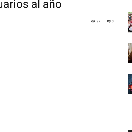
uarios al año
27
0