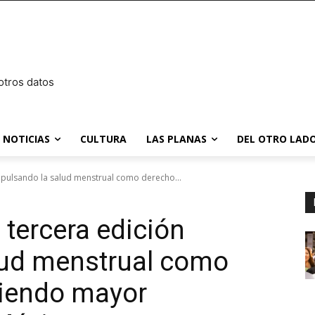
otros datos
NOTICIAS
CULTURA
LAS PLANAS
DEL OTRO LADO
impulsando la salud menstrual como derecho...
 tercera edición
lud menstrual como
iendo mayor