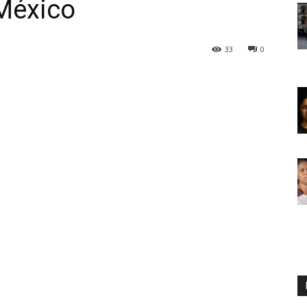
México
33
0