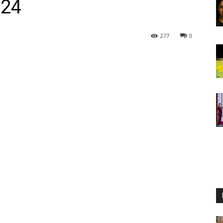
024
277
0