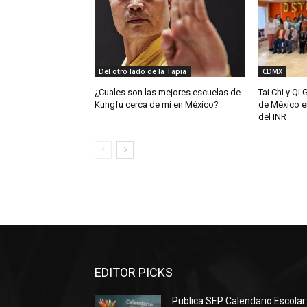
Del otro lado de la Tapia
CDMX
¿Cuales son las mejores escuelas de
Tai Chi y Qi
Kungfu cerca de mí en México?
de México e
del INR
EDITOR PICKS
Publica SEP Calendario Escolar