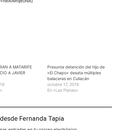
?v=heAlMfqe0NA]
RAN A MATARIFE
Presunta detención del hijo de
CIO A JAVIER
«El Chapo» desata múltiples
balaceras en Culiacán
018
octubre 17, 2019
r»
En «Las Planas»
desde Fernanda Tapia
imas entradas en tu correo electrónico.