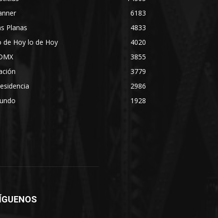
anner
6183
s Planas
4833
 de Hoy lo de Hoy
4020
DMX
3855
ación
3779
esidencia
2986
undo
1928
ÍGUENOS