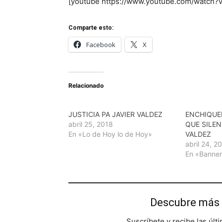
[youtube https://www.youtube.com/watch
Comparte esto:
Facebook
X
Relacionado
JUSTICIA PA JAVIER VALDEZ
ENCHIQUE
abril 25, 2018
QUE SILEN
En «Lo de Hoy lo de Hoy»
VALDEZ
abril 24, 2
En «Banne
Descubre más 
Suscríbete y recibe las últ