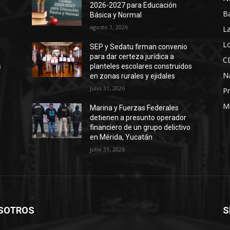
2026-2027 para Educación
B
Básica y Normal
agosto 1, 2026
La
Lo
SEP y Sedatu firman convenio
para dar certeza jurídica a
C
s
planteles escolares construidos
N
en zonas rurales y ejidales
julio 31, 2026
Pr
M
Marina y Fuerzas Federales
detienen a presunto operador
financiero de un grupo delictivo
en Mérida, Yucatán
julio 31, 2026
SOTROS
S