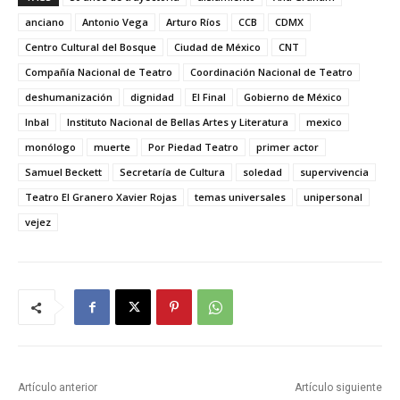
anciano
Antonio Vega
Arturo Ríos
CCB
CDMX
Centro Cultural del Bosque
Ciudad de México
CNT
Compañía Nacional de Teatro
Coordinación Nacional de Teatro
deshumanización
dignidad
El Final
Gobierno de México
Inbal
Instituto Nacional de Bellas Artes y Literatura
mexico
monólogo
muerte
Por Piedad Teatro
primer actor
Samuel Beckett
Secretaría de Cultura
soledad
supervivencia
Teatro El Granero Xavier Rojas
temas universales
unipersonal
vejez
Artículo anterior
Artículo siguiente