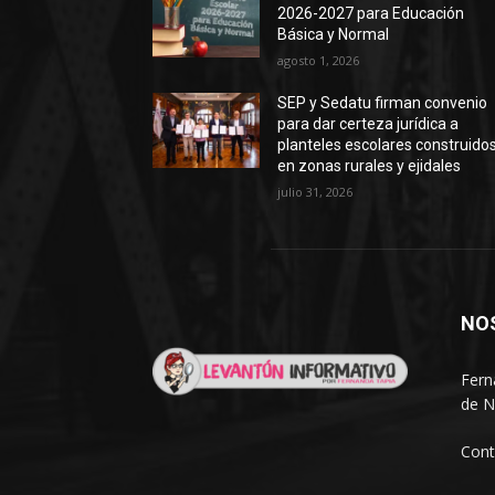
2026-2027 para Educación
Básica y Normal
agosto 1, 2026
SEP y Sedatu firman convenio
para dar certeza jurídica a
planteles escolares construido
en zonas rurales y ejidales
julio 31, 2026
NO
Fern
de N
Cont