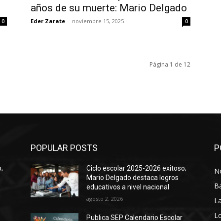
años de su muerte: Mario Delgado
Eder Zarate
-
noviembre 15, 2025
0
0
Página 1 de 12
POPULAR POSTS
P
;
Ciclo escolar 2025-2026 exitoso;
No
Mario Delgado destaca logros
B
educativos a nivel nacional
agosto 2, 2026
La
Lo
Publica SEP Calendario Escolar