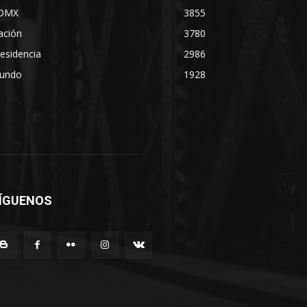
DMX
3855
ación
3780
esidencia
2986
undo
1928
ÍGUENOS