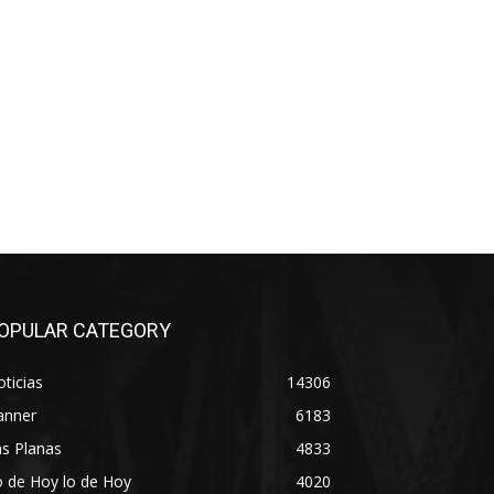
OPULAR CATEGORY
ticias
14306
anner
6183
s Planas
4833
 de Hoy lo de Hoy
4020