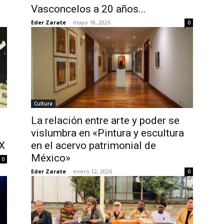
Vasconcelos a 20 años...
Eder Zarate
-
mayo 18, 2026
0
Cultura
La relación entre arte y poder se
vislumbra en «Pintura y escultura
XX
en el acervo patrimonial de
México»
0
Eder Zarate
-
enero 12, 2026
0