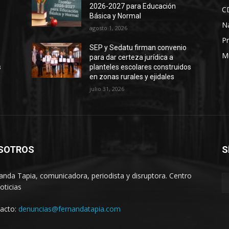
2026-2027 para Educación
C
Básica y Normal
N
agosto 1, 2026
Pr
SEP y Sedatu firman convenio
M
para dar certeza jurídica a
s
planteles escolares construidos
en zonas rurales y ejidales
julio 31, 2026
SOTROS
S
anda Tapia, comunicadora, periodista y disruptora. Centro
oticias
acto:
denuncias@fernandatapia.com