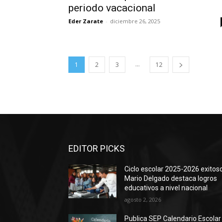
periodo vacacional
Eder Zarate
-
diciembre 26, 2025
...
1
2
3
12
EDITOR PICKS
Ciclo escolar 2025-2026 exitoso
Mario Delgado destaca logros
educativos a nivel nacional
agosto 2, 2026
Publica SEP Calendario Escolar