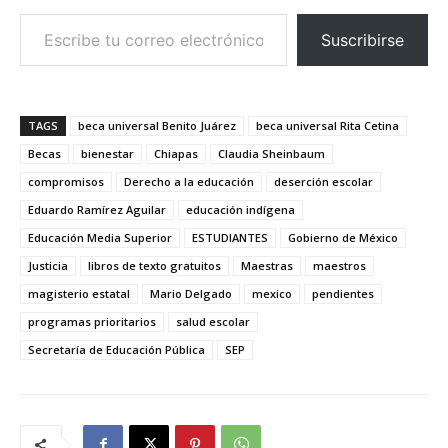
Escribe tu correo electrónico…
Suscribirse
TAGS
beca universal Benito Juárez
beca universal Rita Cetina
Becas
bienestar
Chiapas
Claudia Sheinbaum
compromisos
Derecho a la educación
deserción escolar
Eduardo Ramírez Aguilar
educación indígena
Educación Media Superior
ESTUDIANTES
Gobierno de México
Justicia
libros de texto gratuitos
Maestras
maestros
magisterio estatal
Mario Delgado
mexico
pendientes
programas prioritarios
salud escolar
Secretaría de Educación Pública
SEP