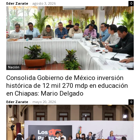
Eder Zarate
-
agosto 3, 2026
0
Nación
Consolida Gobierno de México inversión
histórica de 12 mil 270 mdp en educación
en Chiapas: Mario Delgado
Eder Zarate
-
mayo 20, 2026
0