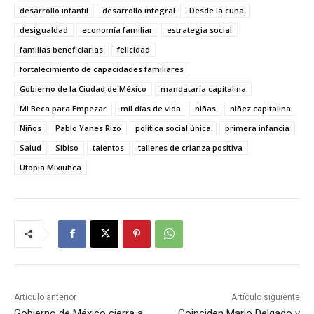
desarrollo infantil
desarrollo integral
Desde la cuna
desigualdad
economía familiar
estrategia social
familias beneficiarias
felicidad
fortalecimiento de capacidades familiares
Gobierno de la Ciudad de México
mandataria capitalina
Mi Beca para Empezar
mil días de vida
niñas
niñez capitalina
Niños
Pablo Yanes Rizo
política social única
primera infancia
Salud
Sibiso
talentos
talleres de crianza positiva
Utopía Mixiuhca
Artículo anterior
Artículo siguiente
Gobierno de México cierra a
Coinciden Mario Delgado y