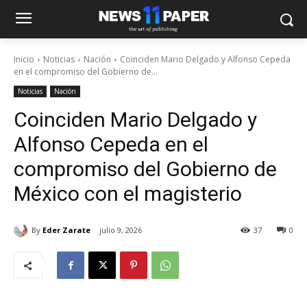
Inicio
Noticias
Nación
Coinciden Mario Delgado y Alfonso Cepeda
en el compromiso del Gobierno de...
Noticias
Nación
Coinciden Mario Delgado y
Alfonso Cepeda en el
compromiso del Gobierno de
México con el magisterio
By
Eder Zarate
julio 9, 2026
37
0