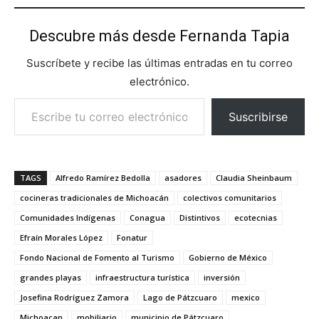
Descubre más desde Fernanda Tapia
Suscríbete y recibe las últimas entradas en tu correo
electrónico.
Escribe tu correo electrónico…
Suscribirse
TAGS
Alfredo Ramírez Bedolla
asadores
Claudia Sheinbaum
cocineras tradicionales de Michoacán
colectivos comunitarios
Comunidades Indígenas
Conagua
Distintivos
ecotecnias
Efraín Morales López
Fonatur
Fondo Nacional de Fomento al Turismo
Gobierno de México
grandes playas
infraestructura turística
inversión
Josefina Rodríguez Zamora
Lago de Pátzcuaro
mexico
Michoacan
mobiliario
municipio de Pátzcuaro