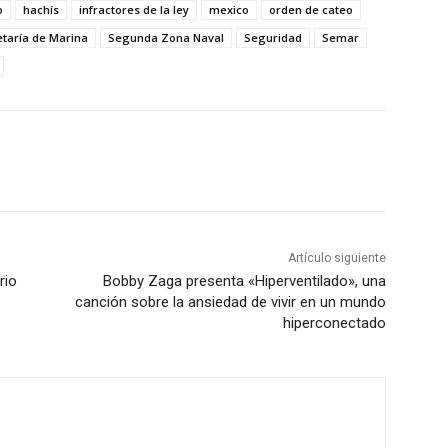
o
hachís
infractores de la ley
mexico
orden de cateo
etaría de Marina
Segunda Zona Naval
Seguridad
Semar
Artículo siguiente
rio
Bobby Zaga presenta «Hiperventilado», una
canción sobre la ansiedad de vivir en un mundo
hiperconectado