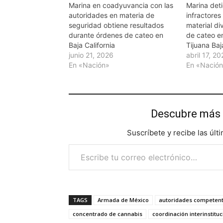
Marina en coadyuvancia con las
Marina det
autoridades en materia de
infractores
seguridad obtiene resultados
material d
durante órdenes de cateo en
de cateo e
Baja California
Tijuana Baj
junio 21, 2026
abril 17, 2
En «Nación»
En «Nació
Descubre más 
Suscríbete y recibe las últ
Escribe tu correo electrónico…
TAGS
Armada de México
autoridades competen
concentrado de cannabis
coordinación interinstituc