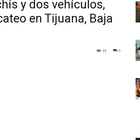
hís y dos vehículos,
ateo en Tijuana, Baja
34
0