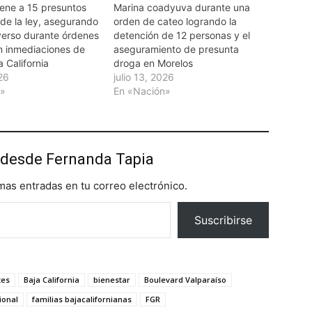
iene a 15 presuntos
Marina coadyuva durante una
 de la ley, asegurando
orden de cateo logrando la
iverso durante órdenes
detención de 12 personas y el
n inmediaciones de
aseguramiento de presunta
a California
droga en Morelos
026
julio 13, 2026
n»
En «Nación»
desde Fernanda Tapia
imas entradas en tu correo electrónico.
Suscribirse
tes
Baja California
bienestar
Boulevard Valparaíso
ional
familias bajacalifornianas
FGR