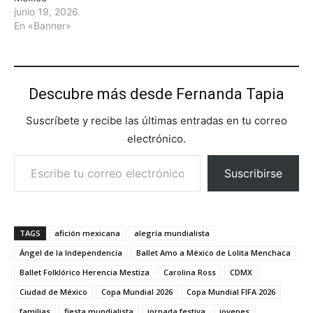
junio 19, 2026
En «Banner»
Descubre más desde Fernanda Tapia
Suscríbete y recibe las últimas entradas en tu correo
electrónico.
Escribe tu correo electrónico…
Suscribirse
TAGS
afición mexicana
alegría mundialista
Ángel de la Independencia
Ballet Amo a México de Lolita Menchaca
Ballet Folklórico Herencia Mestiza
Carolina Ross
CDMX
Ciudad de México
Copa Mundial 2026
Copa Mundial FIFA 2026
familias
fiesta mundialista
jornada festiva
jovenes