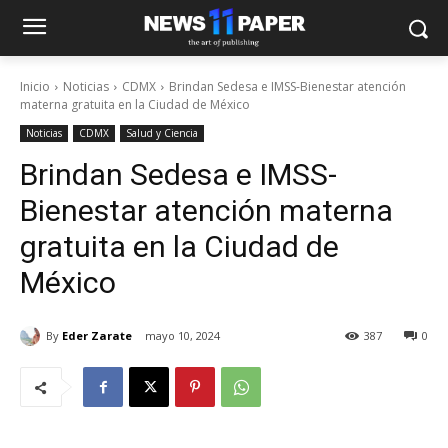
Inicio
Noticias
CDMX
Brindan Sedesa e IMSS-Bienestar atención
materna gratuita en la Ciudad de México
Noticias
CDMX
Salud y Ciencia
Brindan Sedesa e IMSS-
Bienestar atención materna
gratuita en la Ciudad de
México
By
Eder Zarate
mayo 10, 2024
387
0