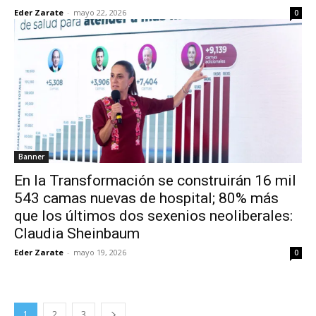
Eder Zarate
-
mayo 22, 2026
0
Banner
En la Transformación se construirán 16 mil
543 camas nuevas de hospital; 80% más
que los últimos dos sexenios neoliberales:
Claudia Sheinbaum
Eder Zarate
-
mayo 19, 2026
0
1
2
3