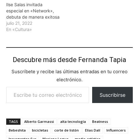
Ilse Salas invitada
especial en «Network»,
debuta de manera exitosa
julio 21, 2022
En «Cultura»
Descubre más desde Fernanda Tapia
Suscríbete y recibe las últimas entradas en tu correo
electrónico.
Escribe tu correo electrónico…
Suscribirse
TAGS
Alberto Garmassi
alta tecnología
Beatness
Bebeshita
bicicletas
corte de listón
Elías Dalí
Influencers
Insurgentes Sur
Mariana Logue
medio artístico