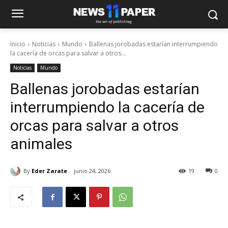
Inicio
Noticias
Mundo
Ballenas jorobadas estarían interrumpiendo
la cacería de orcas para salvar a otros...
Noticias
Mundo
Ballenas jorobadas estarían
interrumpiendo la cacería de
orcas para salvar a otros
animales
By
Eder Zarate
junio 24, 2026
19
0