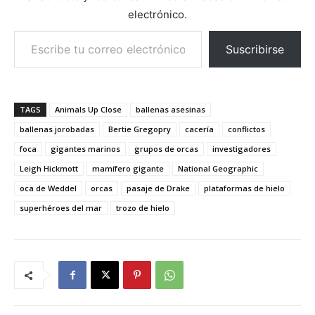
electrónico.
Escribe tu correo electrónico…
Suscribirse
TAGS
Animals Up Close
ballenas asesinas
ballenas jorobadas
Bertie Gregopry
cacería
conflictos
foca
gigantes marinos
grupos de orcas
investigadores
Leigh Hickmott
mamífero gigante
National Geographic
oca de Weddel
orcas
pasaje de Drake
plataformas de hielo
superhéroes del mar
trozo de hielo