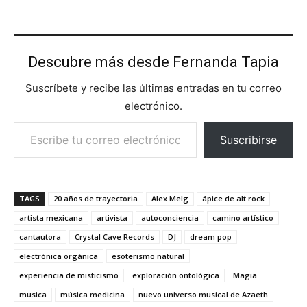
Descubre más desde Fernanda Tapia
Suscríbete y recibe las últimas entradas en tu correo
electrónico.
Escribe tu correo electrónico…
Suscribirse
TAGS
20 años de trayectoria
Alex Melg
ápice de alt rock
artista mexicana
artivista
autoconciencia
camino artístico
cantautora
Crystal Cave Records
DJ
dream pop
electrónica orgánica
esoterismo natural
experiencia de misticismo
exploración ontológica
Magia
musica
música medicina
nuevo universo musical de Azaeth