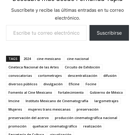
Suscríbete y recibe las últimas entradas en tu correo
electrónico.
Escribe tu correo electrónico…
Suscribirse
TAGS
2024
cine mexicano
cine nacional
Cineteca Nacional de las Artes
Circuito de Exhibición
convocatorias
cortometrajes
descentralización
difusión
diversos públicos
divulgación
Eficine
Focine
Fomento al Cine Mexicano
fortalecimiento
Gobierno de México
Imcine
Instituto Mexicano de Cinematografía
largometrajes
Mujeres
mujeres trans mexicanas
preservación
preservación del acervo
producción cinematográfica nacional
promoción
quehacer cinematográfico
realización
Secretaría de Cultura
visualización