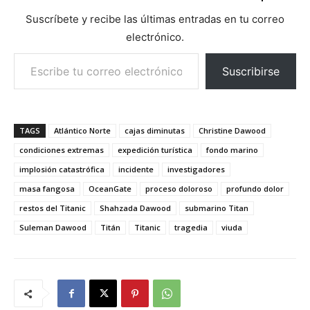
Suscríbete y recibe las últimas entradas en tu correo
electrónico.
Escribe tu correo electrónico…
Suscribirse
TAGS
Atlántico Norte
cajas diminutas
Christine Dawood
condiciones extremas
expedición turística
fondo marino
implosión catastrófica
incidente
investigadores
masa fangosa
OceanGate
proceso doloroso
profundo dolor
restos del Titanic
Shahzada Dawood
submarino Titan
Suleman Dawood
Titán
Titanic
tragedia
viuda