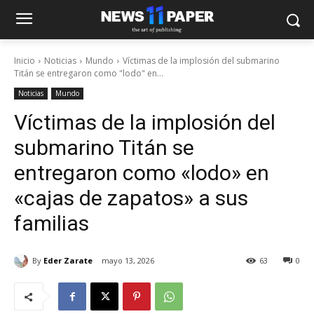
Inicio
Noticias
Mundo
Víctimas de la implosión del submarino
Titán se entregaron como "lodo" en...
Noticias
Mundo
Víctimas de la implosión del
submarino Titán se
entregaron como «lodo» en
«cajas de zapatos» a sus
familias
By
Eder Zarate
mayo 13, 2026
63
0