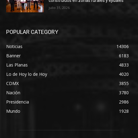
construidos en zonas rurales y ejidales
julio 31, 2026
POPULAR CATEGORY
Noticias
14306
Banner
6183
Las Planas
4833
Lo de Hoy lo de Hoy
4020
CDMX
3855
Nación
3780
Presidencia
2986
Mundo
1928