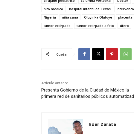
cirujano pediátrico
columna vertebral
Doctor
hito médico
hospital infantil de Texas
intervenci
Nigeria
niña sana
Oluyinka Olutoye
placenta
tumor extirpado
tumor extirpado a feto
útero
Cuota
Artículo anterior
Presenta Gobierno de la Ciudad de México la
primera red de sanitarios públicos automatiza
Eder Zarate