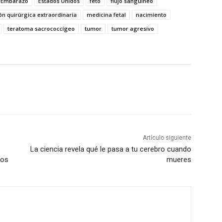
Embarazo
Estados Unidos
feto
flujo sanguíneo
ón quirúrgica extraordinaria
medicina fetal
nacimiento
teratoma sacrococcígeo
tumor
tumor agresivo
Artículo siguiente
La ciencia revela qué le pasa a tu cerebro cuando
dos
mueres