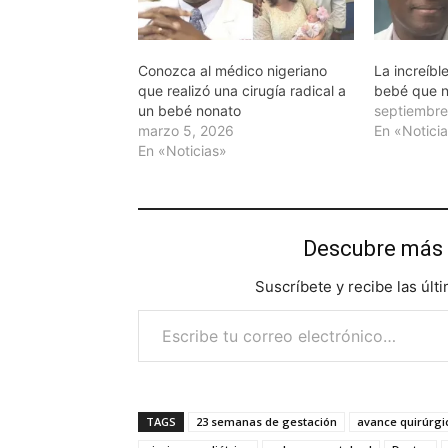
Conozca al médico nigeriano
La increíble
que realizó una cirugía radical a
bebé que n
un bebé nonato
septiembre
marzo 5, 2026
En «Notici
En «Noticias»
Descubre más 
Suscríbete y recibe las últ
Escribe tu correo electrónico…
TAGS
23 semanas de gestación
avance quirúrgi