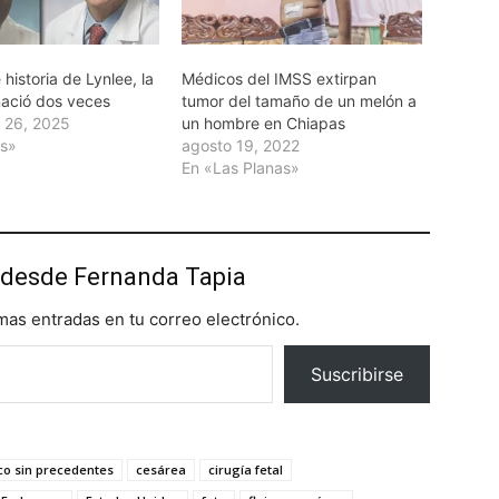
 historia de Lynlee, la
Médicos del IMSS extirpan
ació dos veces
tumor del tamaño de un melón a
 26, 2025
un hombre en Chiapas
as»
agosto 19, 2022
En «Las Planas»
desde Fernanda Tapia
imas entradas en tu correo electrónico.
Suscribirse
co sin precedentes
cesárea
cirugía fetal