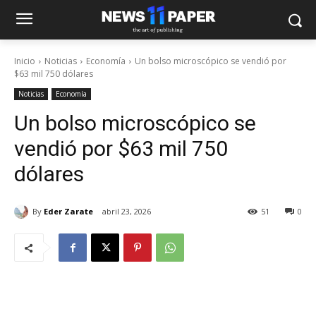
Inicio
Noticias
Economía
Un bolso microscópico se vendió por
$63 mil 750 dólares
Noticias
Economía
Un bolso microscópico se
vendió por $63 mil 750
dólares
By
Eder Zarate
abril 23, 2026
51
0