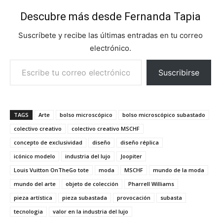
Descubre más desde Fernanda Tapia
Suscríbete y recibe las últimas entradas en tu correo
electrónico.
Escribe tu correo electrónico…
Suscribirse
TAGS
Arte
bolso microscópico
bolso microscópico subastado
colectivo creativo
colectivo creativo MSCHF
concepto de exclusividad
diseño
diseño réplica
icónico modelo
industria del lujo
Joopiter
Louis Vuitton OnTheGo tote
moda
MSCHF
mundo de la moda
mundo del arte
objeto de colección
Pharrell Williams
pieza artística
pieza subastada
provocación
subasta
tecnologia
valor en la industria del lujo