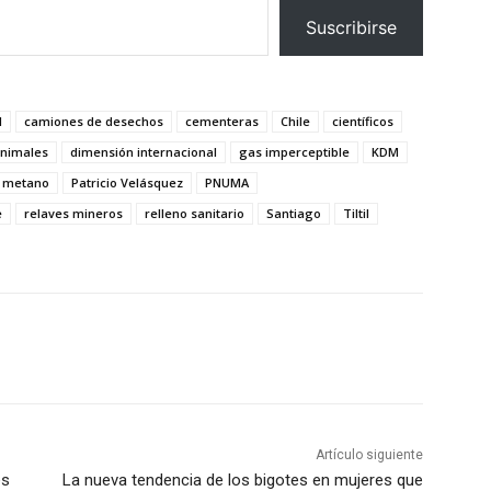
Suscribirse
l
camiones de desechos
cementeras
Chile
científicos
animales
dimensión internacional
gas imperceptible
KDM
metano
Patricio Velásquez
PNUMA
e
relaves mineros
relleno sanitario
Santiago
Tiltil
Artículo siguiente
es
La nueva tendencia de los bigotes en mujeres que