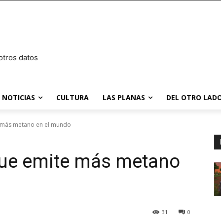
otros datos
NOTICIAS
CULTURA
LAS PLANAS
DEL OTRO LADO
ite más metano en el mundo
l que emite más metano
31
0