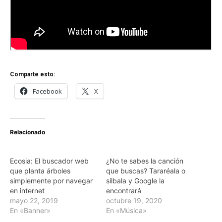
Comparte esto:
Facebook
X
Relacionado
Ecosia: El buscador web
¿No te sabes la canción
que planta árboles
que buscas? Tararéala o
simplemente por navegar
sílbala y Google la
en internet
encontrará
mayo 22, 2019
octubre 19, 2020
En «Banner»
En «Música»