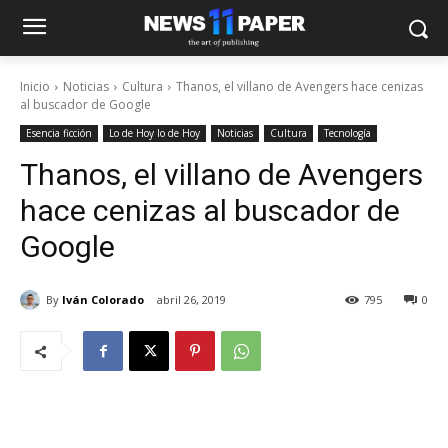
Inicio
Noticias
Cultura
Thanos, el villano de Avengers hace cenizas
al buscador de Google
Esencia ficción
Lo de Hoy lo de Hoy
Noticias
Cultura
Tecnología
Thanos, el villano de Avengers
hace cenizas al buscador de
Google
By
Iván Colorado
abril 26, 2019
795
0