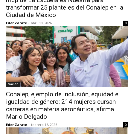
mdp de La Escuela es Nuestra para
transformar 25 planteles del Conalep en la
Ciudad de México
Eder Zarate
-
abril 18, 2026
0
Nación
Conalep, ejemplo de inclusión, equidad e
igualdad de género: 214 mujeres cursan
carreras en materia aeronáutica, afirma
Mario Delgado
Eder Zarate
-
febrero 16, 2026
0