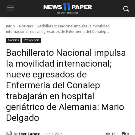
Inicio
Noticias
Bachillerato Nacional impulsa la movilidad
internacional; nueve egresados de Enfermería del Conalep...
Noticias
Presidencia
Bachillerato Nacional impulsa
la movilidad internacional;
nueve egresados de
Enfermería del Conalep
trabajarán en hospital
geriátrico de Alemania: Mario
Delgado
By
Eder Zarate
julio 6, 2026
16
0