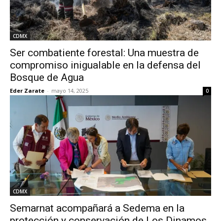
CDMX
Ser combatiente forestal: Una muestra de
compromiso inigualable en la defensa del
Bosque de Agua
Eder Zarate
-
mayo 14, 2025
0
CDMX
Semarnat acompañará a Sedema en la
protección y conservación de Los Dinamos