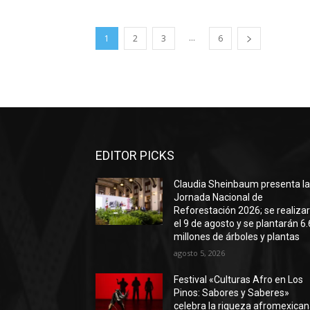
...
1
2
3
6
EDITOR PICKS
Claudia Sheinbaum presenta l
Jornada Nacional de
Reforestación 2026; se realiza
el 9 de agosto y se plantarán 6.
millones de árboles y plantas
agosto 5, 2026
Festival «Culturas Afro en Los
Pinos: Sabores y Saberes»
celebra la riqueza afromexica