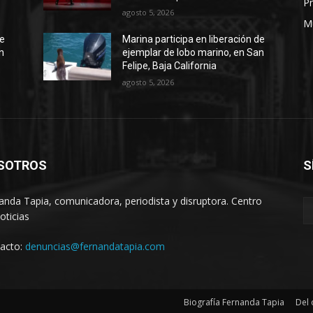
Pr
agosto 5, 2026
M
de
Marina participa en liberación de
n
ejemplar de lobo marino, en San
Felipe, Baja California
agosto 5, 2026
SOTROS
S
anda Tapia, comunicadora, periodista y disruptora. Centro
oticias
acto:
denuncias@fernandatapia.com
Biografía Fernanda Tapia
Del 