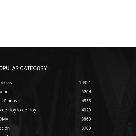
OPULAR CATEGORY
ticias
14351
anner
6204
s Planas
4833
 de Hoy lo de Hoy
4020
DMX
3863
ación
3788