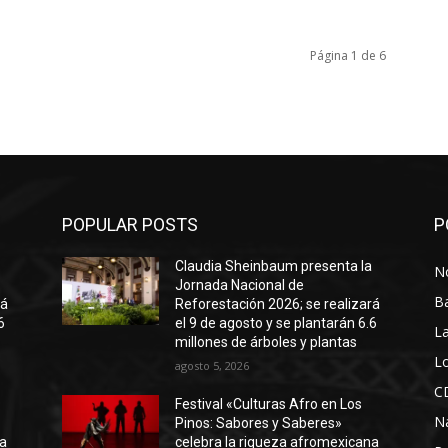
Página 1 de 6
POPULAR POSTS
P
a
Claudia Sheinbaum presenta la
No
Jornada Nacional de
B
rá
Reforestación 2026; se realizará
6
el 9 de agosto y se plantarán 6.6
La
millones de árboles y plantas
Lo
agosto 5, 2026
C
Festival «Culturas Afro en Los
N
Pinos: Sabores y Saberes»
na
celebra la riqueza afromexicana