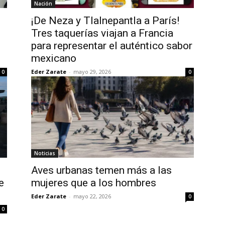
Nación
¡De Neza y Tlalnepantla a París!
Tres taquerías viajan a Francia
para representar el auténtico sabor
mexicano
Eder Zarate
-
mayo 29, 2026
0
0
Noticias
Aves urbanas temen más a las
e
mujeres que a los hombres
Eder Zarate
-
mayo 22, 2026
0
0