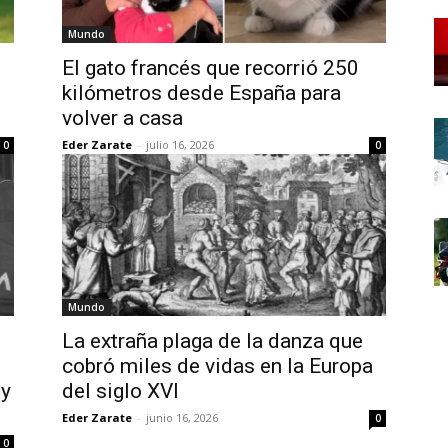
Mundo
El gato francés que recorrió 250
kilómetros desde España para
volver a casa
Eder Zarate
-
julio 16, 2026
0
0
Mundo
La extraña plaga de la danza que
cobró miles de vidas en la Europa
 y
del siglo XVI
Eder Zarate
-
junio 16, 2026
0
0