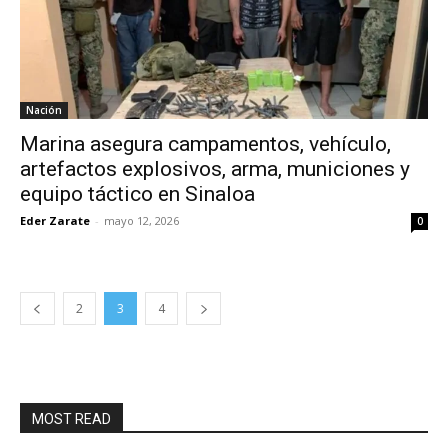
Nación
Marina asegura campamentos, vehículo,
artefactos explosivos, arma, municiones y
equipo táctico en Sinaloa
Eder Zarate
-
mayo 12, 2026
0
2
3
4
MOST READ