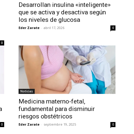
Desarrollan insulina «inteligente»
que se activa y desactiva según
los niveles de glucosa
Eder Zarate
-
abril 17, 2026
0
0
Noticias
Medicina materno-fetal,
a
fundamental para disminuir
riesgos obstétricos
Eder Zarate
-
septiembre 19, 2025
0
0