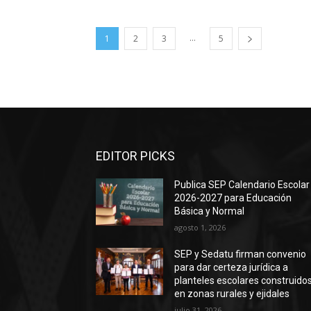
...
1
2
3
5
EDITOR PICKS
Publica SEP Calendario Escolar
2026-2027 para Educación
Básica y Normal
agosto 1, 2026
SEP y Sedatu firman convenio
para dar certeza jurídica a
planteles escolares construido
en zonas rurales y ejidales
julio 31, 2026