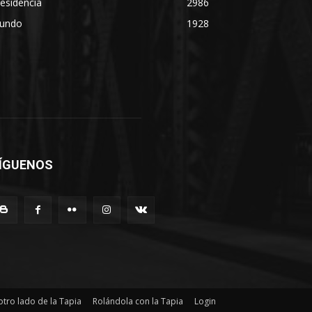
esidencia
2986
undo
1928
ÍGUENOS
otro lado de la Tapia
Rolándola con la Tapia
Login