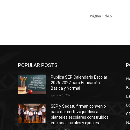
Página 1 de 5
POPULAR POSTS
P
Publica SEP Calendario Escolar
No
2026-2027 para Educación
B
Básica y Normal
agosto 1, 2026
La
Lo
SEP y Sedatu firman convenio
para dar certeza jurídica a
C
s
planteles escolares construidos
N
en zonas rurales y ejidales
julio 31, 2026