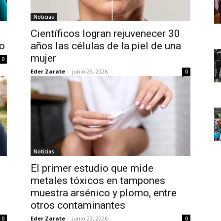
Noticias
Científicos logran rejuvenecer 30
po
años las células de la piel de una
mujer
0
Eder Zarate
-
junio 29, 2026
0
Noticias
El primer estudio que mide
metales tóxicos en tampones
d
muestra arsénico y plomo, entre
otros contaminantes
Eder Zarate
-
junio 23, 2026
0
0