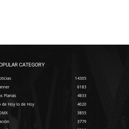
OPULAR CATEGORY
ticias
14305
anner
6183
s Planas
4833
 de Hoy lo de Hoy
4020
DMX
3855
ación
3779