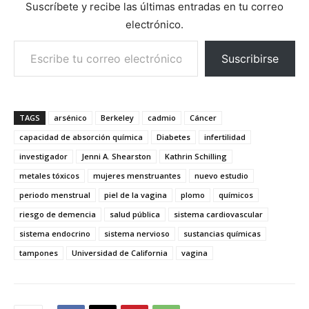
Suscríbete y recibe las últimas entradas en tu correo
electrónico.
Escribe tu correo electrónico…
Suscribirse
TAGS
arsénico
Berkeley
cadmio
Cáncer
capacidad de absorción química
Diabetes
infertilidad
investigador
Jenni A. Shearston
Kathrin Schilling
metales tóxicos
mujeres menstruantes
nuevo estudio
periodo menstrual
piel de la vagina
plomo
químicos
riesgo de demencia
salud pública
sistema cardiovascular
sistema endocrino
sistema nervioso
sustancias químicas
tampones
Universidad de California
vagina