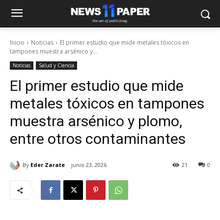
Inicio
Noticias
El primer estudio que mide metales tóxicos en
tampones muestra arsénico y...
Noticias
Salud y Ciencia
El primer estudio que mide
metales tóxicos en tampones
muestra arsénico y plomo,
entre otros contaminantes
By
Eder Zarate
junio 23, 2026
21
0