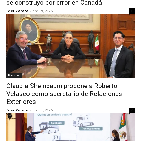
se construyó por error en Canadá
Eder Zarate
-
abril 9, 2026
0
Banner
Claudia Sheinbaum propone a Roberto
Velasco como secretario de Relaciones
Exteriores
Eder Zarate
-
abril 1, 2026
0