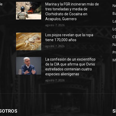
de
Marina y la FGR incineran más de
No
tres toneladas y media de
B
Clorhidrato de Cocaína en
Acapulco, Guerrero
La
agosto 7, 2026
Lo
Los piojos revelan que la ropa
C
tiene 170,000 años
N
agosto 7, 2026
Pr
La confesión de un excientífico
M
de la CIA que afirma que Ovnis
estrellados contenían cuatro
especies alienígenas
agosto 7, 2026
SOTROS
S