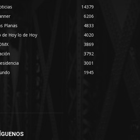
ticias
14379
anner
6206
s Planas
4833
 de Hoy lo de Hoy
4020
DMX
3869
ación
3792
esidencia
3001
undo
1945
ÍGUENOS