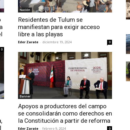
Nación
o
Residentes de Tulum se
a
manifiestan para exigir acceso
l
libre a las playas
Eder Zarate
-
diciembre 19, 2024
0
0
Banner
Apoyos a productores del campo
se consolidarán como derechos en
,
la Constitución a partir de reforma
l
Eder Zarate
-
febrero 9, 2024
0