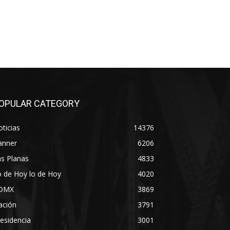
OPULAR CATEGORY
ticias
14376
anner
6206
s Planas
4833
 de Hoy lo de Hoy
4020
DMX
3869
ación
3791
esidencia
3001