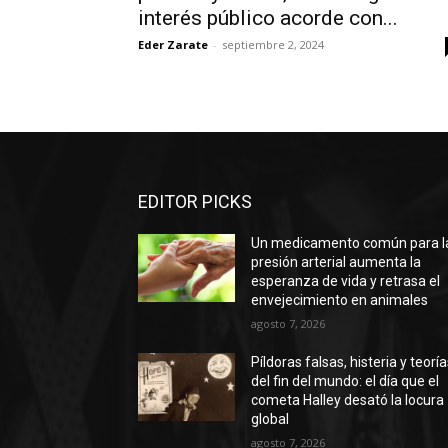
interés público acorde con...
Eder Zarate
-
septiembre 2, 2024
EDITOR PICKS
Un medicamento común para l
presión arterial aumenta la
esperanza de vida y retrasa el
envejecimiento en animales
agosto 7, 2026
Píldoras falsas, histeria y teorí
del fin del mundo: el día que el
cometa Halley desató la locura
global
agosto 7, 2026