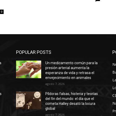
0
POPULAR POSTS
P
a
Un medicamento común para la
No
presión arterial aumenta la
B
esperanza de vida y retrasa el
envejecimiento en animales
La
agosto 7, 2026
Lo
as
Píldoras falsas, histeria y teorías
C
del fin del mundo: el día que el
N
cometa Halley desató la locura
global
Pr
agosto 7, 2026