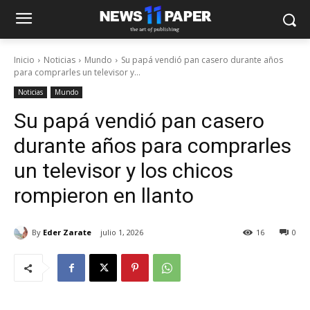
Inicio
Noticias
Mundo
Su papá vendió pan casero durante años
para comprarles un televisor y...
Noticias
Mundo
Su papá vendió pan casero
durante años para comprarles
un televisor y los chicos
rompieron en llanto
By
Eder Zarate
julio 1, 2026
16
0