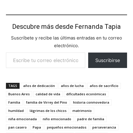
Descubre más desde Fernanda Tapia
Suscríbete y recibe las últimas entradas en tu correo
electrónico.
Escribe tu correo electrónico…
Suscribirse
TAGS
años de dedicación
años de lucha
años de sacrificio
Buenos Aires
calidad de vida
dificultades económicas
Familia
familia de Virrey del Pino
historia conmovedora
humildad
lágrimas de los chicos
matrimonio
niña emocionada
niño emocionado
padre de familia
pan casero
Papa
pequeños emocionados
perseverancia