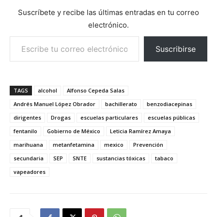
Suscríbete y recibe las últimas entradas en tu correo
electrónico.
Escribe tu correo electrónico…
Suscribirse
TAGS
alcohol
Alfonso Cepeda Salas
Andrés Manuel López Obrador
bachillerato
benzodiacepinas
dirigentes
Drogas
escuelas particulares
escuelas públicas
fentanilo
Gobierno de México
Leticia Ramírez Amaya
marihuana
metanfetamina
mexico
Prevención
secundaria
SEP
SNTE
sustancias tóxicas
tabaco
vapeadores