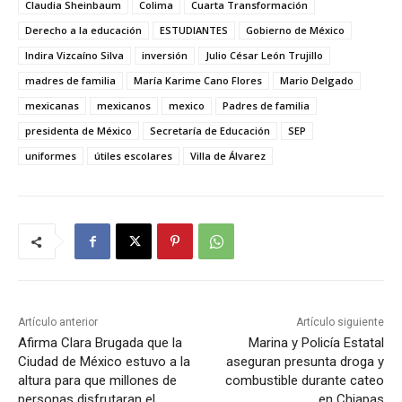
Claudia Sheinbaum
Colima
Cuarta Transformación
Derecho a la educación
ESTUDIANTES
Gobierno de México
Indira Vizcaíno Silva
inversión
Julio César León Trujillo
madres de familia
María Karime Cano Flores
Mario Delgado
mexicanas
mexicanos
mexico
Padres de familia
presidenta de México
Secretaría de Educación
SEP
uniformes
útiles escolares
Villa de Álvarez
Artículo anterior
Artículo siguiente
Afirma Clara Brugada que la
Marina y Policía Estatal
Ciudad de México estuvo a la
aseguran presunta droga y
altura para que millones de
combustible durante cateo
personas disfrutaran el
en Chiapas