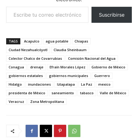
Escribe tu correo electrónico…
Suscribirse
TAGS
Acapulco
agua potable
Chiapas
Ciudad Nezahualcóyotl
Claudia Sheinbaum
Colector Chalco de Covarrubias
Comisión Nacional del Agua
Conagua
drenaje
Efraín Morales López
Gobierno de México
gobiernos estatales
gobiernos municipales
Guerrero
Hidalgo
inundaciones
Iztapalapa
La Paz
mexico
presidenta de México
saneamiento
tabasco
Valle de México
Veracruz
Zona Metropolitana