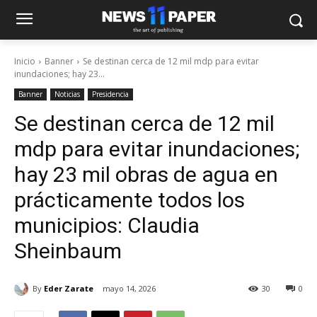
Inicio
Banner
Se destinan cerca de 12 mil mdp para evitar
inundaciones; hay 23...
Banner
Noticias
Presidencia
Se destinan cerca de 12 mil
mdp para evitar inundaciones;
hay 23 mil obras de agua en
prácticamente todos los
municipios: Claudia
Sheinbaum
By
Eder Zarate
mayo 14, 2026
30
0