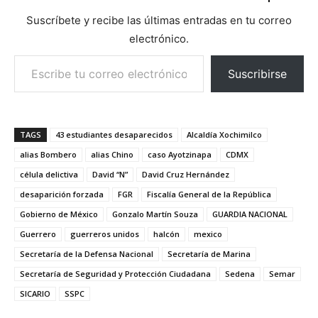
Suscríbete y recibe las últimas entradas en tu correo
electrónico.
Escribe tu correo electrónico…
Suscribirse
TAGS
43 estudiantes desaparecidos
Alcaldía Xochimilco
alias Bombero
alias Chino
caso Ayotzinapa
CDMX
célula delictiva
David “N”
David Cruz Hernández
desaparición forzada
FGR
Fiscalía General de la República
Gobierno de México
Gonzalo Martín Souza
GUARDIA NACIONAL
Guerrero
guerreros unidos
halcón
mexico
Secretaría de la Defensa Nacional
Secretaría de Marina
Secretaría de Seguridad y Protección Ciudadana
Sedena
Semar
SICARIO
SSPC