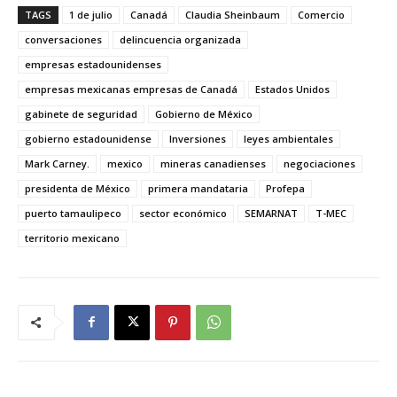
TAGS
1 de julio
Canadá
Claudia Sheinbaum
Comercio
conversaciones
delincuencia organizada
empresas estadounidenses
empresas mexicanas empresas de Canadá
Estados Unidos
gabinete de seguridad
Gobierno de México
gobierno estadounidense
Inversiones
leyes ambientales
Mark Carney.
mexico
mineras canadienses
negociaciones
presidenta de México
primera mandataria
Profepa
puerto tamaulipeco
sector económico
SEMARNAT
T-MEC
territorio mexicano