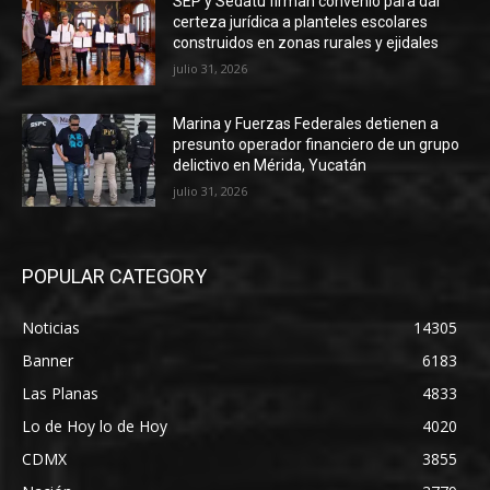
SEP y Sedatu firman convenio para dar
certeza jurídica a planteles escolares
construidos en zonas rurales y ejidales
julio 31, 2026
Marina y Fuerzas Federales detienen a
presunto operador financiero de un grupo
delictivo en Mérida, Yucatán
julio 31, 2026
POPULAR CATEGORY
Noticias
14305
Banner
6183
Las Planas
4833
Lo de Hoy lo de Hoy
4020
CDMX
3855