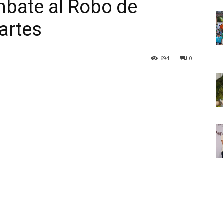
mbate al Robo de
artes
694
0