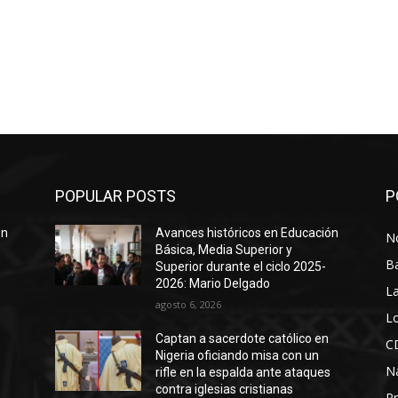
POPULAR POSTS
P
ón
Avances históricos en Educación
No
Básica, Media Superior y
B
Superior durante el ciclo 2025-
2026: Mario Delgado
La
agosto 6, 2026
Lo
Captan a sacerdote católico en
C
Nigeria oficiando misa con un
N
s
rifle en la espalda ante ataques
contra iglesias cristianas
Pr