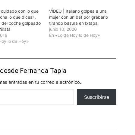
n cuidado con lo que
VÍDEO | Italiano golpea a una
cha lo que dices»,
mujer con un bat por grabarlo
 del coche golpeado
tirando basura en Ixtapa
iñata
junio 10, 2020
2019
En «Lo de Hoy lo de Hoy»
Hoy lo de Hoy»
desde Fernanda Tapia
imas entradas en tu correo electrónico.
Suscribirse