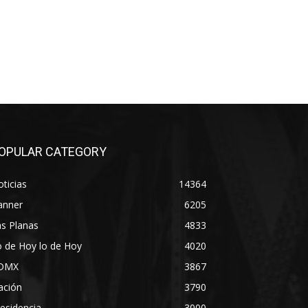
OPULAR CATEGORY
ticias
14364
anner
6205
s Planas
4833
 de Hoy lo de Hoy
4020
DMX
3867
ación
3790
esidencia
3000