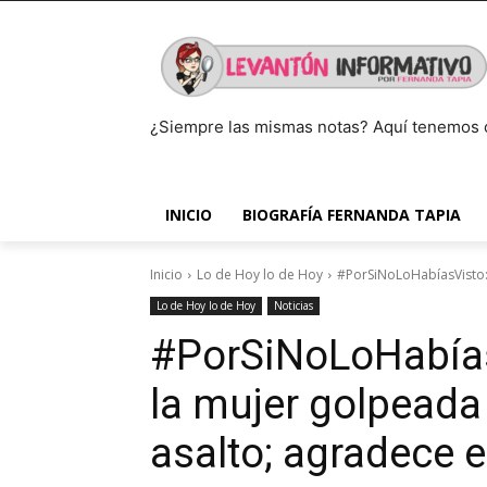
¿Siempre las mismas notas? Aquí tenemos 
INICIO
BIOGRAFÍA FERNANDA TAPIA
Inicio
Lo de Hoy lo de Hoy
#PorSiNoLoHabíasVisto: 
Lo de Hoy lo de Hoy
Noticias
#PorSiNoLoHabías
la mujer golpeada
asalto; agradece 