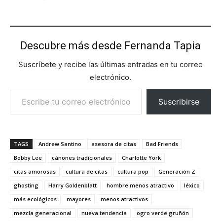
Descubre más desde Fernanda Tapia
Suscríbete y recibe las últimas entradas en tu correo
electrónico.
Escribe tu correo electrónico…
Suscribirse
TAGS
Andrew Santino
asesora de citas
Bad Friends
Bobby Lee
cánones tradicionales
Charlotte York
citas amorosas
cultura de citas
cultura pop
Generación Z
ghosting
Harry Goldenblatt
hombre menos atractivo
léxico
más ecológicos
mayores
menos atractivos
mezcla generacional
nueva tendencia
ogro verde gruñón