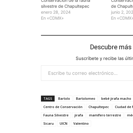
Conservación de la fauna
Conservaci
silvestre de Chapultepec
de Chapul
enero 28, 2024
junio 2, 20
En «CDMX»
En «CDMX
Descubre más 
Suscríbete y recibe las últ
Escribe tu correo electrónico…
TAGS
Bartolo
Bartolomeo
bebé jirafa macho
Centro de Conservación
Chapultepec
Ciudad de 
Fauna Silvestre
jirafa
mamífero terrestre
méd
Sicaru
UICN
Valentino