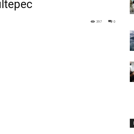
ultepec
397
0