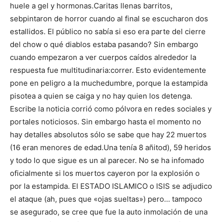
huele a gel y hormonas.Caritas llenas barritos,
sebpintaron de horror cuando al final se escucharon dos
estallidos. El público no sabía si eso era parte del cierre
del chow o qué diablos estaba pasando? Sin embargo
cuando empezaron a ver cuerpos caídos alrededor la
respuesta fue multitudinaria:correr. Esto evidentemente
pone en peligro a la muchedumbre, porque la estampida
pisotea a quien se caiga y no hay quien los detenga.
Escribe la noticia corrió como pólvora en redes sociales y
portales noticiosos. Sin embargo hasta el momento no
hay detalles absolutos sólo se sabe que hay 22 muertos
(16 eran menores de edad.Una tenía 8 añitod), 59 heridos
y todo lo que sigue es un al parecer. No se ha infomado
oficialmente si los muertos cayeron por la explosión o
por la estampida. El ESTADO ISLAMICO o ISIS se adjudico
el ataque (ah, pues que «ojas sueltas») pero… tampoco
se asegurado, se cree que fue la auto inmolación de una