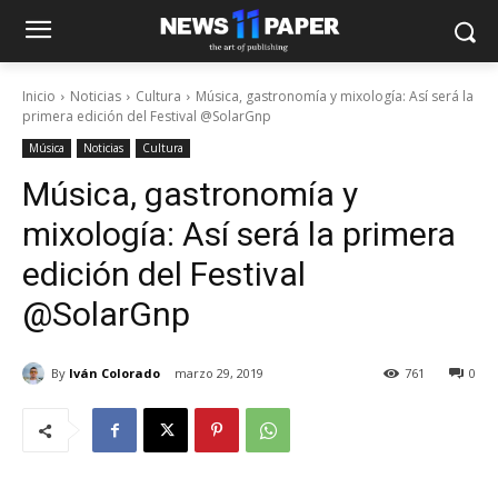
Inicio
Noticias
Cultura
Música, gastronomía y mixología: Así será la
primera edición del Festival @SolarGnp
Música
Noticias
Cultura
Música, gastronomía y
mixología: Así será la primera
edición del Festival
@SolarGnp
By
Iván Colorado
marzo 29, 2019
761
0