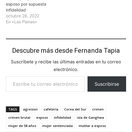
esposo por supuesta
infidelidad
octubre 28, 2022
En «Las Planas»
Descubre más desde Fernanda Tapia
Suscríbete y recibe las últimas entradas en tu correo
electrónico.
Escribe tu correo electrónico…
Suscribirse
TAGS
agresion
cafetería
Corea del Sur
crimen
crimen brutal
esposo
infidelidad
isla de Ganghwa
mujer de 58 años
mujer sentenciada
mutilar a esposo